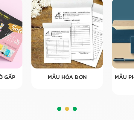
TỜ GẤP
MẪU HÓA ĐƠN
MẪU PH