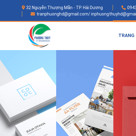
Skip to content
32 Nguyễn Thượng Mẫn - TP. Hải Dương
0943
tranphuonghd@gmail.com/ inphuongthuyhd@gmai
TRANG