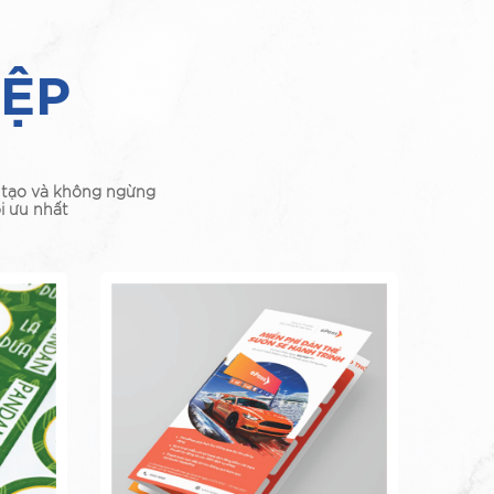
IỆP
g tạo và không ngừng
i ưu nhất