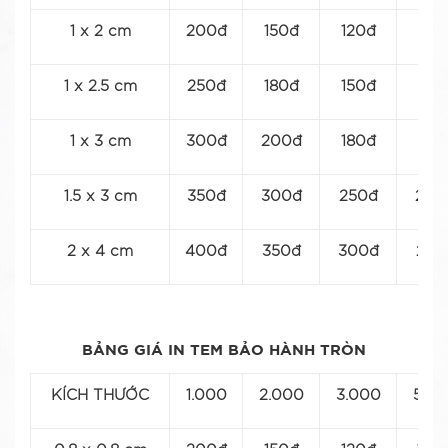
1 x 2 cm
200đ
150đ
120đ
110
1 x 2.5 cm
250đ
180đ
150đ
120
1 x 3 cm
300đ
200đ
180đ
150
1.5 x 3 cm
350đ
300đ
250đ
200
2 x 4 cm
400đ
350đ
300đ
250
BẢNG GIÁ IN TEM BẢO HÀNH TRÒN
KÍCH THƯỚC
1.000
2.000
3.000
5.0