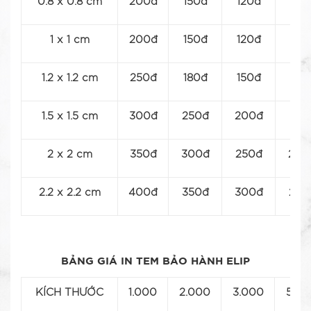
0.8 x 0.8 cm
200đ
150đ
120đ
100
1 x 1 cm
200đ
150đ
120đ
110
1.2 x 1.2 cm
250đ
180đ
150đ
120
1.5 x 1.5 cm
300đ
250đ
200đ
150
2 x 2 cm
350đ
300đ
250đ
200
2.2 x 2.2 cm
400đ
350đ
300đ
250
BẢNG GIÁ IN TEM BẢO HÀNH ELIP
KÍCH THƯỚC
1.000
2.000
3.000
5.00