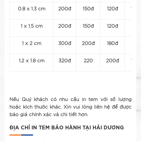
0.8 x 1.3 cm
200đ
150đ
120đ
100
1 x 1.5 cm
200đ
150đ
120đ
110
1 x 2 cm
300đ
200đ
180đ
150
1.2 x 1.8 cm
320đ
220
200đ
160
Nếu Quý khách có nhu cầu in tem với số lượng
hoặc kích thước khác. Xin vui lòng liên hệ để được
báo giá chính xác và chi tiết hơn.
ĐỊA CHỈ IN TEM BẢO HÀNH TẠI HẢI DƯƠNG